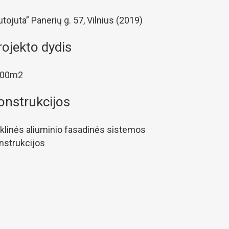
utojuta” Panerių g. 57, Vilnius (2019)
rojekto dydis
300m2
onstrukcijos
iklinės aliuminio fasadinės sistemos
nstrukcijos