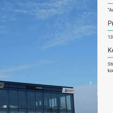
“A
P
1
K
St
ko